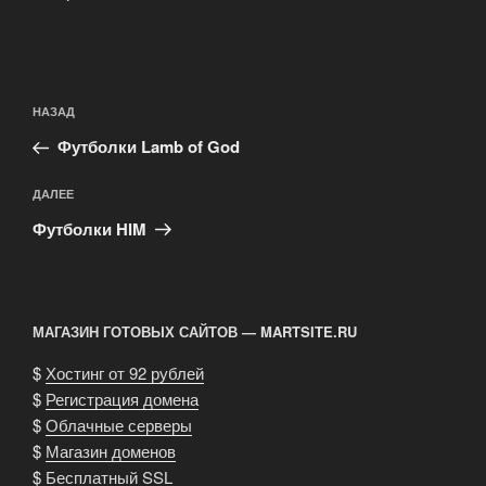
Навигация
Предыдущая
НАЗАД
по
запись:
записям
Футболки Lamb of God
Следующая
ДАЛЕЕ
запись
Футболки HIM
МАГАЗИН ГОТОВЫХ САЙТОВ — MARTSITE.RU
$
Хостинг от 92 рублей
$
Регистрация домена
$
Облачные серверы
$
Магазин доменов
$
Бесплатный SSL