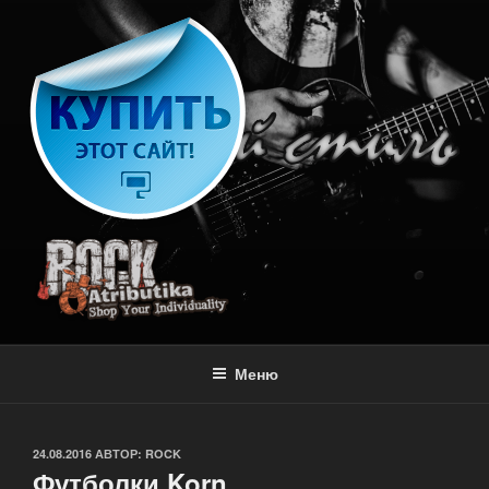
Перейти
к
содержимому
РОК АТРИБУТИКА
Магазин рок атрибутики в Москве
Меню
ОПУБЛИКОВАНО
24.08.2016
АВТОР:
ROCK
Футболки Korn