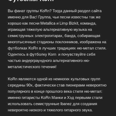
Вы фанат группы KoRn? Тогда данный раздел сайта
именно для Вас! Группа, чьи песни известны так же
хорошо как песни Metallica и Limp Bizkit, команда,
играющая тяжелую альтернативную музыка на
семиструнных электрогитарах, банда, собирающая
многотысячные стадионы поклонников, изображена на
футболках KoRn в лучших традициях ню-метал стиля.
Одентесь в футболку Korn и почувствуйте себя
частью андерграундного альтернативного ню-
металистического течения!
KoRn являются одной из немногих культовых групп
середины 90х, фактически став пионерами невероятно
популярного в конце прошлого века стиля ню-метал:
именно гитаристы KoRn Манки и Хэд первыми стали
использовать семиструнные Ibanez для создания
невероятно низкого и тяжелого гитарного звука.