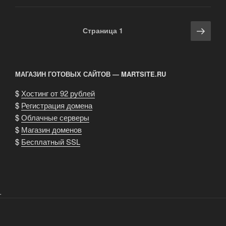
Навигация
Сле
Страница
1
по
стра
записям
МАГАЗИН ГОТОВЫХ САЙТОВ — MARTSITE.RU
$
Хостинг от 92 рублей
$
Регистрация домена
$
Облачные серверы
$
Магазин доменов
$
Бесплатный SSL
.