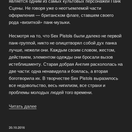
является одним из самых культовых персонажей Панк
Сцены. Не говоря уже о неотъемлемой части
оформления — британском флаге, ставшем своего
рода «визиткой» панк-музыки.
Несмотря на то, что Sex Pistols были далеко не первой
панк-группой, никто не олицетворял собой дух панка
лучше, нежели они. Каждым своим словом, жестом,
действием, элементом одежды они бросали вызов
истеблишменту. Старая добрая Англия раскололась на
две части: одна ненавидела и боялась, а вторая
боготворила их. В творчестве Sex Pistols выразилось
все недовольство, весь нигилизм, все страхи и
проблемы молодых людей того времени.
Читать далее
«Футболки
Sex
Pistols»
ОПУБЛИКОВАНО
20.10.2016