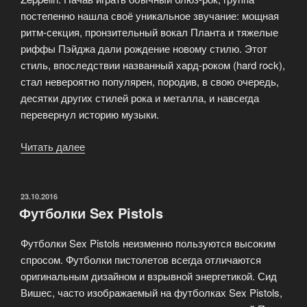
постепенно нашла своё уникальное звучание: мощная
ритм-секция, пронзительный вокал Планта и тяжелые
риффы Пэйджа дали рождение новому стилю. Этот
стиль, впоследствии названный хард-роком (hard rock),
стал невероятно популярен, породив, в свою очередь,
десятки других стилей рока и металла, и навсегда
перевернул историю музыки.
Читать далее
«Футболки
Led
Zeppelin»
ОПУБЛИКОВАНО
23.10.2016
Футболки Sex Pistols
Футболки Sex Pistols неизменно пользуются высоким
спросом. Футболки пистолетов всегда отличаются
оригинальным дизайном и взрывной энергетикой. Сид
Вишес, часто изображаемый на футболках Sex Pistols,