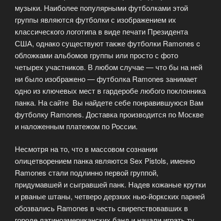
музыки. Наиболее популярными футболками этой
группы являются футболки с изображением их
классического логотипа в виде печати Президента
США, однако существуют также футболки Ramones c
обложками альбомов группы или просто с фото
четырех участников. В любом случае — что бы на ней
ни было изображено — футболка Ramones занимает
одно из ключевых мест в гардеробе любого поклонника
панка. На сайте Вы найдете себе понравившуюся Вам
футболку Ramones. Доставка производится по Москве
и наложенным платежом по России.
Несмотря на то, что в массовом сознании
олицетворением панка являются Sex Pistols, именно
Ramones стали подлинно первой группой,
придумавшей и сыгравшей панк. Надев кожаные крутки
и рваные штаны, четверо дерзких нью-йоркских парней
обозвались Ramones в честь свирепствовавших в
городе латиноамериканских банд и начали играть ту