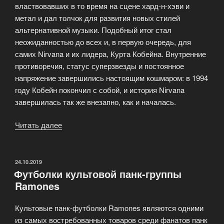
властвовавших в то время на сцене хард-н-хэви и
метал и дал толчок для развития новых стилей
альтернативной музыки. Подобный итог стал
неожиданностью до всех и, в первую очередь, для
самих Nirvana и их лидера, Курта Кобейна. Внутренние
противоречия, статус суперзвезды и постоянное
напряжение завершились настоящим кошмаром: в 1994
году Кобейн покончил с собой, и история Nirvana
завершилась так же внезапно, как и началась.
Читать далее
«Футболки
культовой
группы
Nirvana»
ОПУБЛИКОВАНО
24.10.2019
Футболки культовой панк-группы
Ramones
Культовые панк-футболки Ramones являются одними
из самых востребованных товаров среди фанатов панк