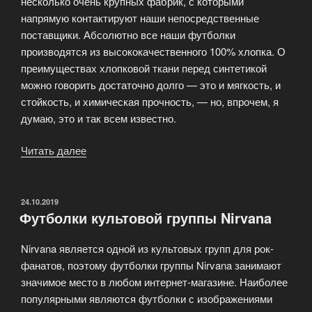
несколько очень крупных фабрик, с которыми
напрямую контактируют наши непосредственные
поставщики. Абсолютно все наши футболки
производятся из высококачественного 100% хлопка. О
преимуществах хлопковой ткани перед синтетикой
можно говорить достаточно долго — это и мягкость, и
стойкость, и химическая прочность, — но, впрочем, я
думаю, это и так всем известно.
Читать далее
«Все
о
футболках
с
ОПУБЛИКОВАНО
24.10.2019
Футболки культовой группы Nirvana
рок-
атрибутикой»
Nirvana является одной из культовых групп для рок-
фанатов, поэтому футболки группы Nirvana занимают
значимое место в любом интернет-магазине. Наиболее
популярными являются футболки с изображениями