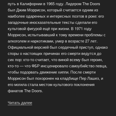
путь в Калифорнии в 1965 году. Лидером The Doors
был Джим Моррисон, который считается одним из
наиболее одаренных и интересных поэтов в роке: его
загадочные иносказательные тексты сделали его
культовой фигурой ещё при жизни. В 1971 году
Моррисон, испытывавший к тому времени проблемы с
алкоголем и наркотиками, умер в возрасте 27 лет.
Официальной версией был сердечный приступ, однако
споры о настоящих причинах его смерти ведутся до
сих пор: кто-то считает, что виной всему был героин,
кто-то — что ФБР инсценировало самоубийство певца,
чтобы подорвать движение хиппи. После смерти
Моррисон был похоронен на кладбище Пер Лашез, и
его могила стала местом культового поклонения
фанатов The Doors.
Читать далее
«Футболки
The
Doors»