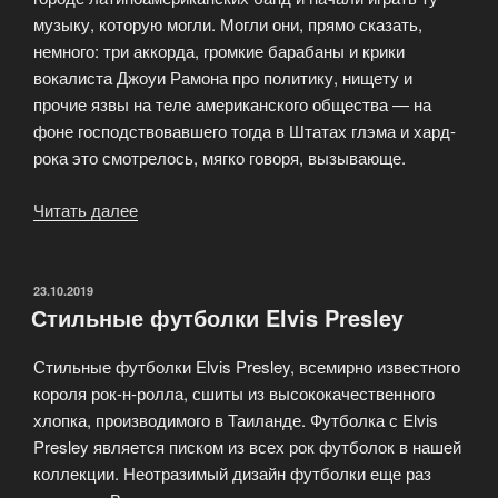
музыку, которую могли. Могли они, прямо сказать,
немного: три аккорда, громкие барабаны и крики
вокалиста Джоуи Рамона про политику, нищету и
прочие язвы на теле американского общества — на
фоне господствовавшего тогда в Штатах глэма и хард-
рока это смотрелось, мягко говоря, вызывающе.
Читать далее
«Футболки
культовой
панк-
группы
ОПУБЛИКОВАНО
23.10.2019
Стильные футболки Elvis Presley
Ramones»
Стильные футболки Elvis Presley, всемирно известного
короля рок-н-ролла, сшиты из высококачественного
хлопка, производимого в Таиланде. Футболка с Elvis
Presley является писком из всех рок футболок в нашей
коллекции. Неотразимый дизайн футболки еще раз