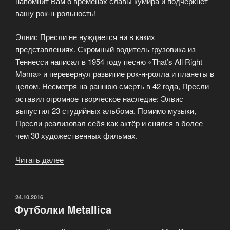
напомнит Вам о временах славы кумира и подчеркнет
вашу рок-н-рольность!
Элвис Пресли не нуждается ни в каких
представлениях. Скромный водитель грузовика из
Теннесси написал в 1954 году песню «That’s All Right
Mama» и перевернул развитие рок-н-ролла и планеты в
целом. Несмотря на раннюю смерть в 42 года, Пресли
оставил огромное творческое наследие: Элвис
выпустил 23 студийных альбома. Помимо музыки,
Пресли реализовал себя как актёр и снялся в более
чем 30 художественных фильмах.
Читать далее
«Стильные
футболки
Elvis
Presley»
ОПУБЛИКОВАНО
24.10.2016
Футболки Metallica