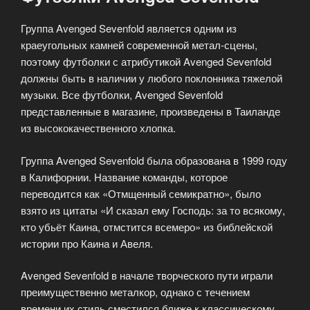
Группа Avenged Sevenfold является одним из
краеугольных камней современной метал-сцены,
поэтому футболки с атрибутикой Avenged Sevenfold
должны быть в наличии у любого поклонника тяжелой
музыки. Все футболки, Avenged Sevenfold
представленные в магазине, произведены в Таиланде
из высококачественного хлопка.
Группа Avenged Sevenfold была образована в 1999 году
в Калифорнии. Название команды, которое
переводится как «Отмщенный семикратно», было
взято из цитаты «И сказал ему Господь: за то всякому,
кто убьёт Каина, отмстится всемеро» из библейской
истории про Каина и Авеля.
Avenged Sevenfold в начале творческого пути играли
преимущественно металкор, однако с течением
времени их стиль сместился ближе к классическому