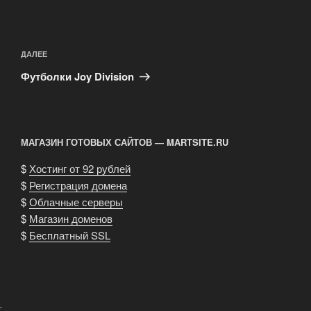
Навигация
по
Следующая
ДАЛЕЕ
записям
запись
Футболки Joy Division
МАГАЗИН ГОТОВЫХ САЙТОВ — MARTSITE.RU
$
Хостинг от 92 рублей
$
Регистрация домена
$
Облачные серверы
$
Магазин доменов
$
Бесплатный SSL
.