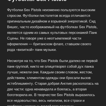
Футболки Sex Pistols неизменно пользуются высоким
спросом. Футболки пистолетов всегда отличаются
оригинальным дизайном и взрывной энергетикой. Сид
Вишес, часто изображаемый на футболках Sex Pistols,
является одним из самых культовых персонажей Панк
Сцены. Не говоря уже о неотъемлемой части
оформления — британском флаге, ставшем своего
рода «визиткой» панк-музыки.
Несмотря на то, что Sex Pistols были далеко не первой
панк-группой, никто не олицетворял собой дух панка
лучше, нежели они. Каждым своим словом, жестом,
действием, элементом одежды они бросали вызов
истеблишменту. Старая добрая Англия раскололась на
две части: одна ненавидела и боялась, а вторая
боготворила их. В творчестве Sex Pistols выразилось
все недовольство, весь нигилизм, все страхи и
проблемы молодых людей того времени.