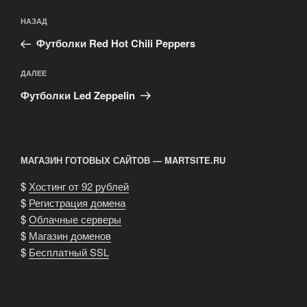
Навигация
Предыдущая
НАЗАД
по
запись:
записям
Футболки Red Hot Chili Peppers
Следующая
ДАЛЕЕ
запись
Футболки Led Zeppelin
МАГАЗИН ГОТОВЫХ САЙТОВ — MARTSITE.RU
$
Хостинг от 92 рублей
$
Регистрация домена
$
Облачные серверы
$
Магазин доменов
$
Бесплатный SSL